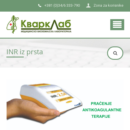
+381 (0)34/6 333-790
Zona za korisnike
INR iz prsta