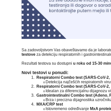
Sa zadovoljstvom Vas obaveštavamo da je laborat
testove
za detekciju respiratornih i gastrointestinaln
Rezultati testova su dostupni
u roku od 15-30 min
Novi testovi u ponudi:
1.
Respiratorni Combo test (SARS-CoV-2, I
Detekcija najčešćih respiratornih viru
o
2.
Respiratorni Combo test (SARS-CoV-2, I
Idealan za diferencijalnu dijagnozu v
o
3.
Gastrointestinalni Combo test (Adeno, R
Brza i precizna dijagnostika uzročnika
o
4.
MXA/CRP test
Istovremeno određivanje
MxA protei
o