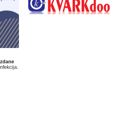
uzdane
infekcija.