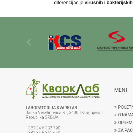
diferencijacije
virusnih
i
bakterijskih
MENI
POČET
LABORATORIJA KVARKLAB
Janka Veselinovića 81, 34000 Kragujevac
O NAM
Republika SRBIJA
OPREM
+381 34 6 333 790
ZA PAC
+381 34 6 361 650