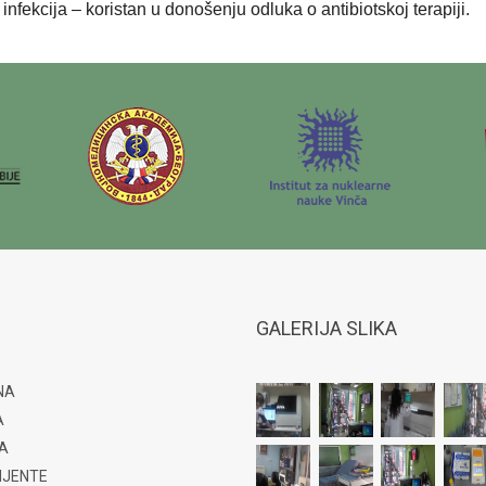
infekcija – koristan u donošenju odluka o antibiotskoj terapiji.
GALERIJA SLIKA
NA
A
A
IJENTE