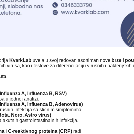
orija
KvarkLab
uvela u svoj redovan asortiman nove
brze i po
ih virusa, kao i testove za diferencijaciju virusnih i bakterijskih 
uta
.
nfluenza A, Influenza B, RSV)
sa u jednoj analizi.
nfluenza A, Influenza B, Adenovirus)
irusnih infekcija sa sličnim simptomima.
ota, Noro, Astro virus)
 akutnih gastrointestinalnih infekcija.
na
i
C-reaktivnog proteina (CRP)
radi