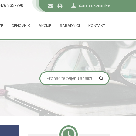
34/6 333-790
Zona za korisnike
TE
CENOVNIK
AKCIJE
SARADNICI
KONTAKT