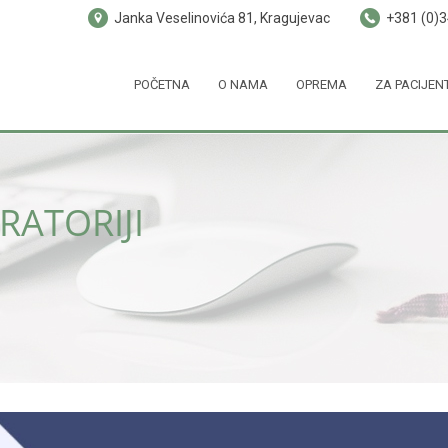
Janka Veselinovića 81, Kragujevac
+381 (0)
POČETNA
O NAMA
OPREMA
ZA PACIJEN
RATORIJI