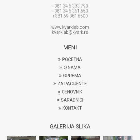
+381 34 6 333 790
+381 34 6 361 650
+381 69 361 6500
www.kvarklab.com
kvarklab@kvark.rs
MENI
POČETNA
O NAMA
OPREMA
ZA PACIJENTE
CENOVNIK
SARADNICI
KONTAKT
GALERIJA SLIKA