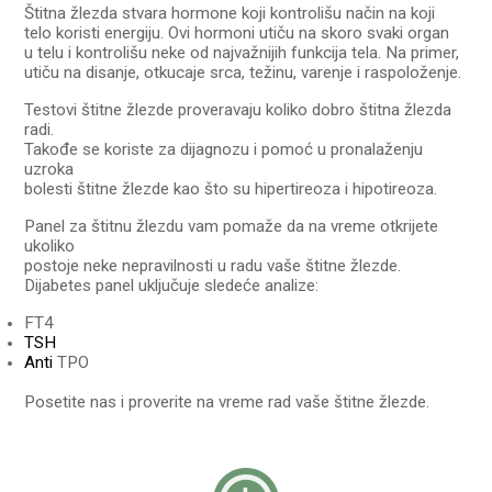
Štitna žlezda stvara hormone koji kontrolišu
način na koji
telo koristi energiju. Ovi hormoni utiču na skoro svaki organ
u telu i kontrolišu neke od najvažnijih funkcija tela. Na primer,
utiču na disanje, otkucaje srca, težinu, varenje i raspoloženje.
Testovi štitne žlezde proveravaju koliko dobro štitna žlezda
radi.
Takođe se koriste za dijagnozu i pomoć u pronalaženju
uzroka
bolesti štitne žlezde kao što su hipertireoza i hipotireoza.
Panel za štitnu žlezdu vam pomaže da na vreme otkrijete
ukoliko
postoje neke nepravilnosti u radu vaše štitne žlezde.
Dijabetes panel uključuje sledeće analize:
FT4
TSH
Anti
TPO
Posetite nas i proverite na vreme rad vaše štitne žlezde.