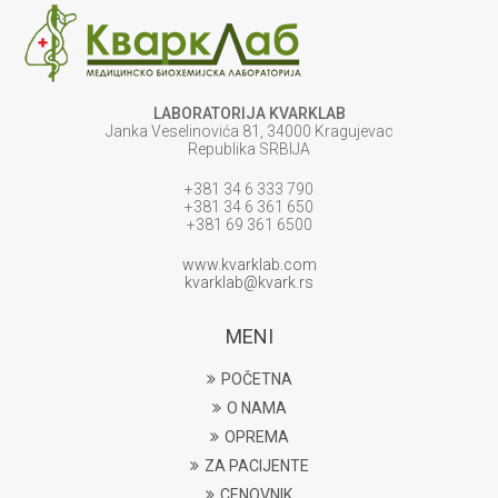
LABORATORIJA KVARKLAB
Janka Veselinovića 81, 34000 Kragujevac
Republika SRBIJA
+381 34 6 333 790
+381 34 6 361 650
+381 69 361 6500
www.kvarklab.com
kvarklab@kvark.rs
MENI
POČETNA
O NAMA
OPREMA
ZA PACIJENTE
CENOVNIK