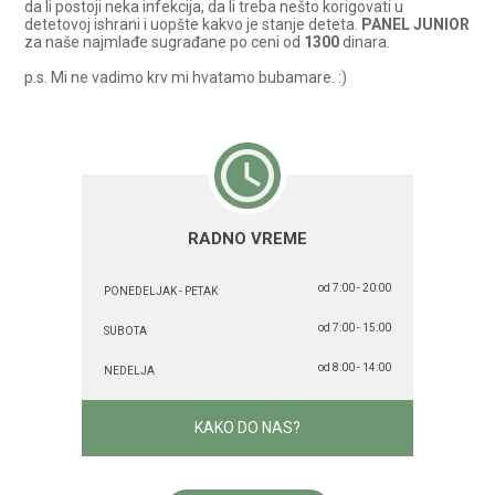
da li postoji neka infekcija, da li treba nešto korigovati u
detetovoj ishrani i uopšte kakvo je stanje deteta.
PANEL JUNIOR
za naše najmlađe sugrađane po ceni od
1300
dinara.
p.s. Mi ne vadimo krv mi hvatamo bubamare. :)
RADNO VREME
od 7:00 - 20:00
PONEDELJAK - PETAK
od 7:00 - 15:00
SUBOTA
od 8:00 - 14:00
NEDELJA
KAKO DO NAS?