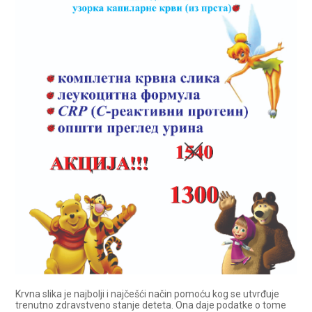
Krvna slika je najbolji i najčešći način pomoću kog se utvrđuje
trenutno zdravstveno stanje deteta. Ona daje podatke o tome