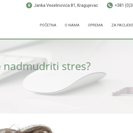
Janka Veselinovića 81, Kragujevac
+381 (0)
POČETNA
O NAMA
OPREMA
ZA PACIJEN
nadmudriti stres?