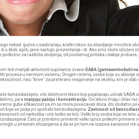
nego nekad: gužva u saobraćaju, kratki rokovi za obavljanje mnoštva ob
i u školi, ispiti, javni nastupi, prezentacije i dr. Ako smo često izloženi st
e podložno za različita oboljenja, od povišenog pritiska i slabije probave
esom leži manjak aktivnosti supstance zvane
GABA (gamaaminobutirna k
čitih procesa u nervnom sistemu. Drugim rečima, osobe koje su sklonije 
nksioznost, nisu "krive" za preterano reagovanje na okolinu, kriv je slab
riste benzodiazepini, vrlo delotvorni lekovi koji pojačavaju učinak GABA
edativno, pa
s manjuju pažnju i koncentraciju
. Ovi lekovi imaju i čitav ni
uže vreme gube efikasnost pa im se mora povećavati doza, što dodatno p
st koja se javlja pri upotrebi benzodiazepina.
Zavisnost od benzodiaz
snosti od narkotika i vrlo teško se leči. Veliki broj osoba koje se leče 
nzodiazepina! Zato je potrebno primeniti veliki oprez prilikom primene 
moglo u stresnim situacijama a da se pri tom ne izaziva zavisnost niti