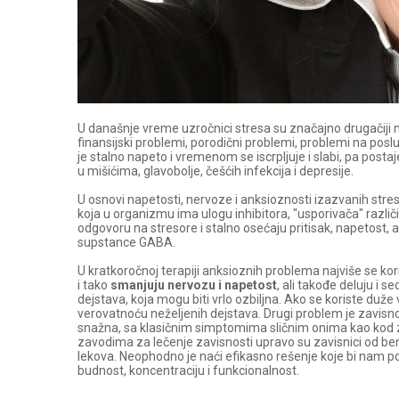
U današnje vreme uzročnici stresa su značajno drugačiji 
finansijski problemi, porodični problemi, problemi na poslu il
je stalno napeto i vremenom se iscrpljuje i slabi, pa postaj
u mišićima, glavobolje, češćih infekcija i depresije.
U osnovi napetosti, nervoze i anksioznosti izazvanih str
koja u organizmu ima ulogu inhibitora, "usporivača" razli
odgovoru na stresore i stalno osećaju pritisak, napetost, a
supstance GABA.
U kratkoročnoj terapiji anksioznih problema najviše se ko
i tako
smanjuju nervozu i napetost
, ali takođe deluju i s
dejstava, koja mogu biti vrlo ozbiljna. Ako se koriste d
verovatnoću neželjenih dejstava. Drugi problem je zavisno
snažna, sa klasičnim simptomima sličnim onima kao kod zavi
zavodima za lečenje zavisnosti upravo su zavisnici od be
lekova. Neophodno je naći efikasno rešenje koje bi nam po
budnost, koncentraciju i funkcionalnost.