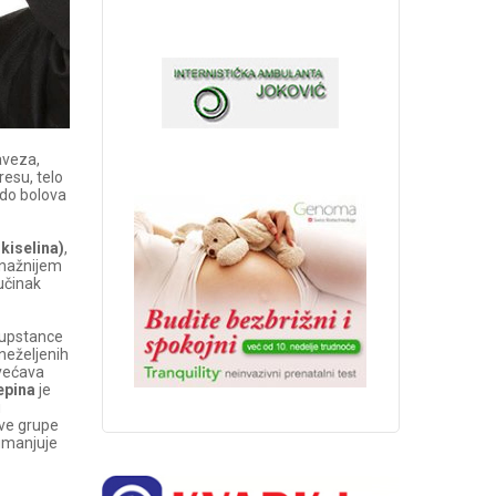
aveza,
resu, telo
, do bolova
iselina)
,
snažnijem
 učinak
 supstance
z neželjenih
ovećava
epina
je
u
ove grupe
 umanjuje