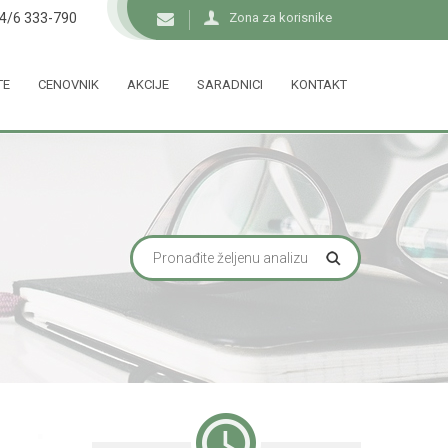
34/6 333-790
Zona za korisnike
TE
CENOVNIK
AKCIJE
SARADNICI
KONTAKT