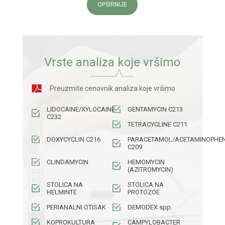
OPŠIRNIJE
Vrste analiza koje vršimo
Preuzmite cenovnik analiza koje vršimo
LIDOCAINE/XYLOCAINE
GENTAMYCIN C213
C232
TETRACYCLINE C211
DOXYCYCLIN C216
PARACETAMOL/ACETAMINOPHE
C209
CLINDAMYCIN
HEMOMYCIN
(AZITROMYCIN)
STOLICA NA
STOLICA NA
HELMINTE
PROTOZOE
PERIANALNI OTISAK
DEMODEX spp.
KOPROKULTURA
CAMPYLOBACTER