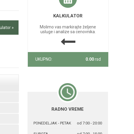
KALKULATOR
Molimo vas markirajte željene
ulator »
usluge i analize sa cenovnika.
UKUPNO:
0.00
rsd
RADNO VREME
PONEDELJAK - PETAK
od 7:00 - 20:00
SUBOTA
od 7:00 - 15:00