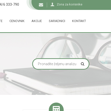
34/6 333-790
Zona za korisnike
TE
CENOVNIK
AKCIJE
SARADNICI
KONTAKT