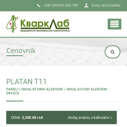
+381 (0)34/6 333-790
Zona za korisnike
Cenovnik
PLATAN T11
PANELI I INHALATORNI ALERGENI » INHALACIONI ALERGENI -
DRVEĆE
CENA:
2,200.00
rsd
dodaj analizu u kalkulator »