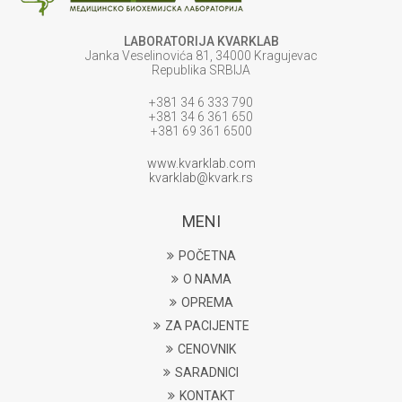
LABORATORIJA KVARKLAB
Janka Veselinovića 81, 34000 Kragujevac
Republika SRBIJA
+381 34 6 333 790
+381 34 6 361 650
+381 69 361 6500
www.kvarklab.com
kvarklab@kvark.rs
MENI
POČETNA
O NAMA
OPREMA
ZA PACIJENTE
CENOVNIK
SARADNICI
KONTAKT