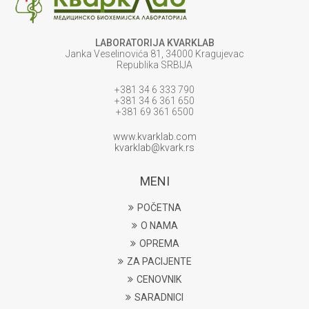
LABORATORIJA KVARKLAB
Janka Veselinovića 81, 34000 Kragujevac
Republika SRBIJA
+381 34 6 333 790
+381 34 6 361 650
+381 69 361 6500
www.kvarklab.com
kvarklab@kvark.rs
MENI
POČETNA
O NAMA
OPREMA
ZA PACIJENTE
CENOVNIK
SARADNICI