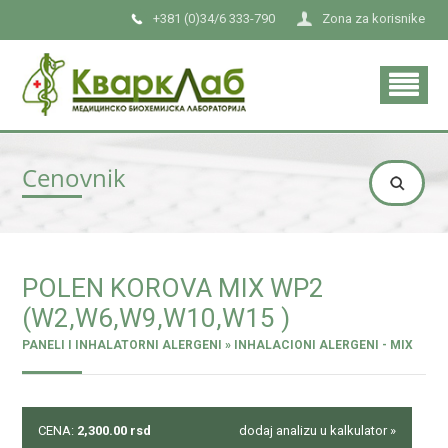
+381 (0)34/6 333-790
Zona za korisnike
Cenovnik
POLEN KOROVA MIX WP2
(W2,W6,W9,W10,W15 )
PANELI I INHALATORNI ALERGENI » INHALACIONI ALERGENI - MIX
CENA:
2,300.00
rsd
dodaj analizu u kalkulator »