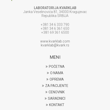
LABORATORIJA KVARKLAB
Janka Veselinovića 81, 34000 Kragujevac
Republika SRBIJA
+381 34 6 333 790
+381 34 6 361 650
+381 69 361 6500
www.kvarklab.com
kvarklab@kvark.rs
MENI
POČETNA
O NAMA
OPREMA
ZA PACIJENTE
CENOVNIK
SARADNICI
KONTAKT