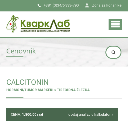
+381 (0)34/6 333-790
Zona za korisnike
Cenovnik
CALCITONIN
HORMONI/TUMOR MARKERI » TIREOIDNA ŽLEZDA
CENA:
1,800.00
rsd
dodaj analizu u kalkulator »