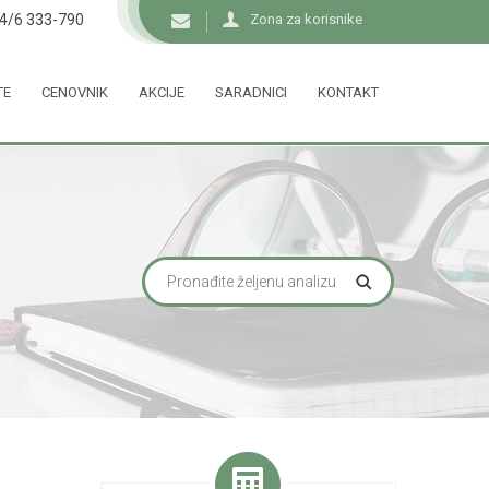
34/6 333-790
Zona za korisnike
TE
CENOVNIK
AKCIJE
SARADNICI
KONTAKT