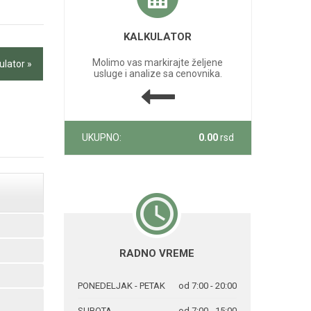
KALKULATOR
Molimo vas markirajte željene
ulator »
usluge i analize sa cenovnika.
UKUPNO:
0.00
rsd
RADNO VREME
PONEDELJAK - PETAK
od 7:00 - 20:00
SUBOTA
od 7:00 - 15:00