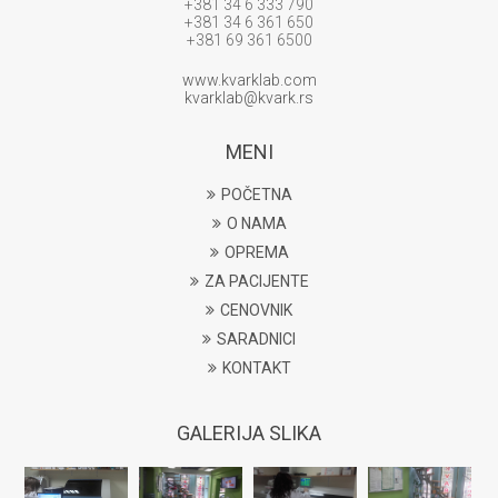
+381 34 6 333 790
+381 34 6 361 650
+381 69 361 6500
www.kvarklab.com
kvarklab@kvark.rs
MENI
POČETNA
O NAMA
OPREMA
ZA PACIJENTE
CENOVNIK
SARADNICI
KONTAKT
GALERIJA SLIKA