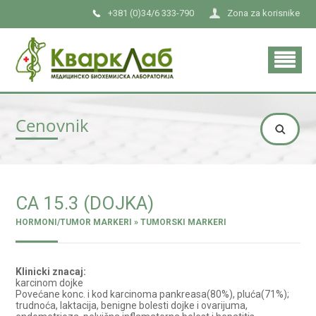
+381 (0)34/6 333-790
Zona za korisnike
Cenovnik
CA 15.3 (DOJKA)
HORMONI/TUMOR MARKERI » TUMORSKI MARKERI
Klinicki znacaj:
karcinom dojke
Povećane konc. i kod karcinoma pankreasa(80%), pluća(71%);
trudnoća, laktacija, benigne bolesti dojke i ovarijuma,