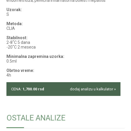
endometrioza, pelvična inflamatorna bolest i hepatitis
Uzorak:
S
Metoda:
CLIA
Stabilnost:
2-8˚C 5 dana
-20˚C 2 meseca
Minimalna zapremina uzorka:
0.5ml
Obrtno vreme:
4h
CENA:
1,700.00
rsd
dodaj analizu u kalkulator »
OSTALE ANALIZE