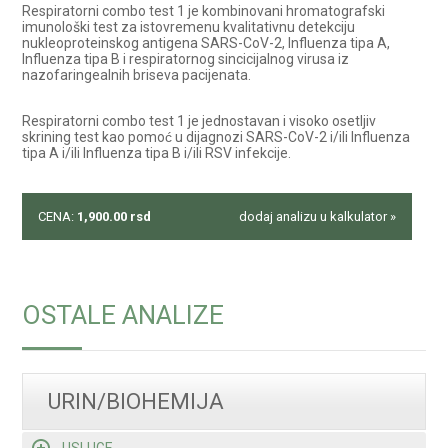
Respiratorni combo test 1 je kombinovani hromatografski
imunološki test za istovremenu kvalitativnu detekciju
nukleoproteinskog antigena SARS-CoV-2, Influenza tipa A,
Influenza tipa B i respiratornog sincicijalnog virusa iz
nazofaringealnih briseva pacijenata.
Respiratorni combo test 1 je jednostavan i visoko osetljiv
skrining test kao pomoć u dijagnozi SARS-CoV-2 i/ili Influenza
tipa A i/ili Influenza tipa B i/ili RSV infekcije.
CENA:
1,900.00
rsd
dodaj analizu u kalkulator »
OSTALE ANALIZE
URIN/BIOHEMIJA