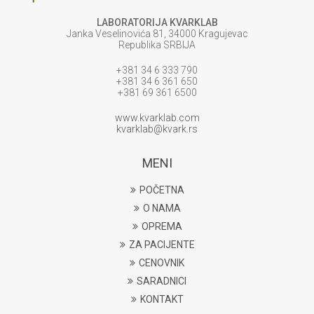
LABORATORIJA KVARKLAB
Janka Veselinovića 81, 34000 Kragujevac
Republika SRBIJA
+381 34 6 333 790
+381 34 6 361 650
+381 69 361 6500
www.kvarklab.com
kvarklab@kvark.rs
MENI
POČETNA
O NAMA
OPREMA
ZA PACIJENTE
CENOVNIK
SARADNICI
KONTAKT