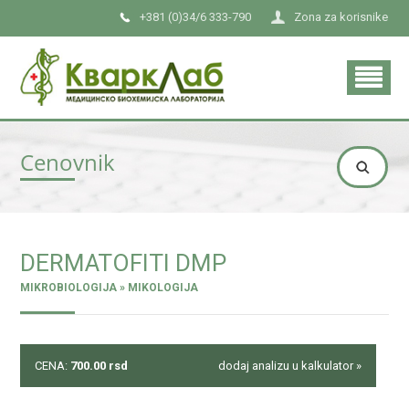
+381 (0)34/6 333-790
Zona za korisnike
Cenovnik
DERMATOFITI DMP
MIKROBIOLOGIJA » MIKOLOGIJA
CENA:
700.00
rsd
dodaj analizu u kalkulator »