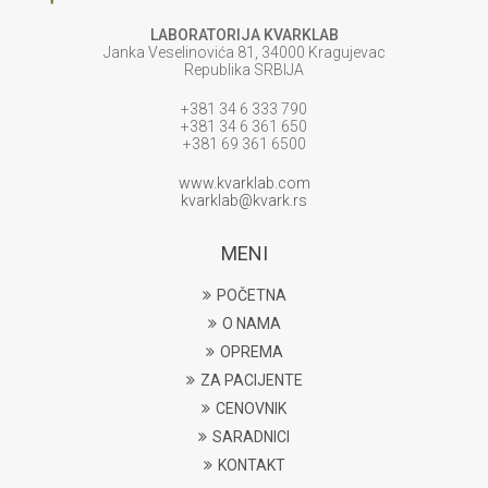
LABORATORIJA KVARKLAB
Janka Veselinovića 81, 34000 Kragujevac
Republika SRBIJA
+381 34 6 333 790
+381 34 6 361 650
+381 69 361 6500
www.kvarklab.com
kvarklab@kvark.rs
MENI
POČETNA
O NAMA
OPREMA
ZA PACIJENTE
CENOVNIK
SARADNICI
KONTAKT