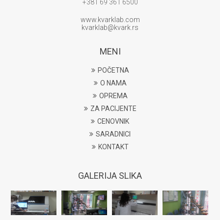
+381 69 361 6500
www.kvarklab.com
kvarklab@kvark.rs
MENI
POČETNA
O NAMA
OPREMA
ZA PACIJENTE
CENOVNIK
SARADNICI
KONTAKT
GALERIJA SLIKA