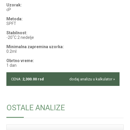
Uzorak:
cP
Metoda:
SPFT
Stabilnost:
-20˚C 2 nedelje
Minimalna zapremina uzorka:
0.2ml
Obrtno vreme:
1 dan
CENA:
2,300.00
rsd
dodaj analizu u kalkulator »
OSTALE ANALIZE