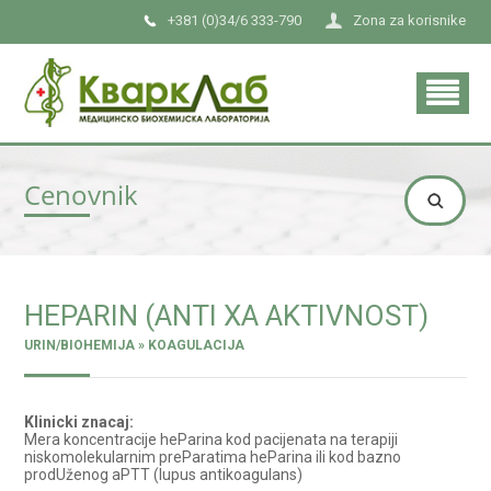
+381 (0)34/6 333-790
Zona za korisnike
Cenovnik
HEPARIN (ANTI XA AKTIVNOST)
URIN/BIOHEMIJA » KOAGULACIJA
Klinicki znacaj:
Mera koncentracije heParina kod pacijenata na terapiji
niskomolekularnim preParatima heParina ili kod bazno
prodUženog aPTT (lupus antikoagulans)