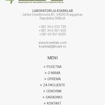
LABORATORIJA KVARKLAB
Janka Veselinovića 81, 34000 Kragujevac
Republika SRBIJA
+381 34 6 333 790
+381 34 6 361 650
+381 69 361 6500
www.kvarklab.com
kvarklab@kvark.rs
MENI
POČETNA
O NAMA
OPREMA
ZA PACIJENTE
CENOVNIK
SARADNICI
KONTAKT