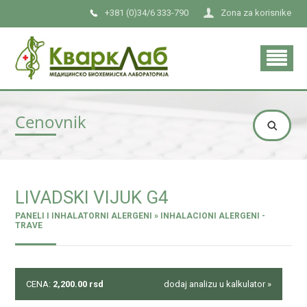
+381 (0)34/6 333-790
Zona za korisnike
Cenovnik
LIVADSKI VIJUK G4
PANELI I INHALATORNI ALERGENI » INHALACIONI ALERGENI -
TRAVE
CENA:
2,200.00
rsd
dodaj analizu u kalkulator »