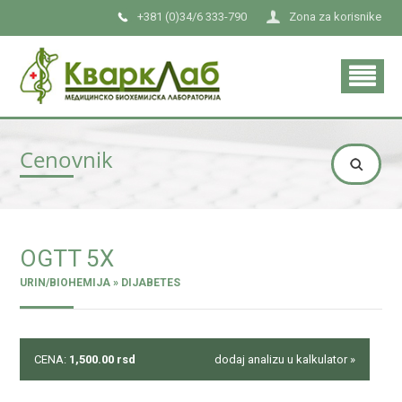
+381 (0)34/6 333-790
Zona za korisnike
Cenovnik
OGTT 5X
URIN/BIOHEMIJA » DIJABETES
CENA:
1,500.00
rsd
dodaj analizu u kalkulator »