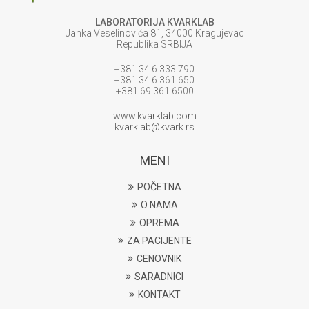
LABORATORIJA KVARKLAB
Janka Veselinovića 81, 34000 Kragujevac
Republika SRBIJA
+381 34 6 333 790
+381 34 6 361 650
+381 69 361 6500
www.kvarklab.com
kvarklab@kvark.rs
MENI
POČETNA
O NAMA
OPREMA
ZA PACIJENTE
CENOVNIK
SARADNICI
KONTAKT