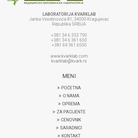
LABORATORIJA KVARKLAB
Janka Veselinovića 81, 34000 Kragujevac
Republika SRBIJA
+381 34 6 333 790
+381 34 6 361 650
+381 69 361 6500
www.kvarklab.com
kvarklab@kvark.rs
MENI
POČETNA
O NAMA
OPREMA
ZA PACIJENTE
CENOVNIK
SARADNICI
KONTAKT