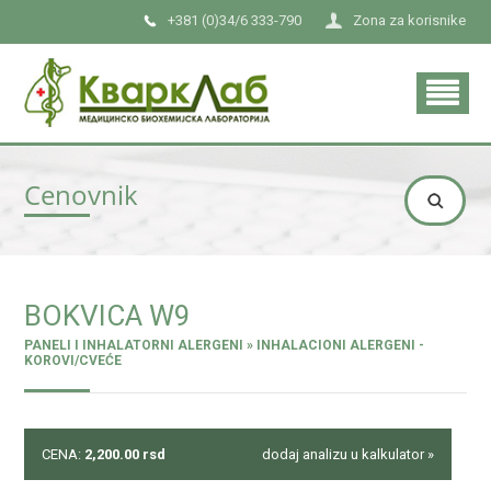
+381 (0)34/6 333-790
Zona za korisnike
Cenovnik
BOKVICA W9
PANELI I INHALATORNI ALERGENI » INHALACIONI ALERGENI -
KOROVI/CVEĆE
CENA:
2,200.00
rsd
dodaj analizu u kalkulator »