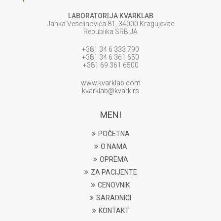
LABORATORIJA KVARKLAB
Janka Veselinovića 81, 34000 Kragujevac
Republika SRBIJA
+381 34 6 333 790
+381 34 6 361 650
+381 69 361 6500
www.kvarklab.com
kvarklab@kvark.rs
MENI
POČETNA
O NAMA
OPREMA
ZA PACIJENTE
CENOVNIK
SARADNICI
KONTAKT