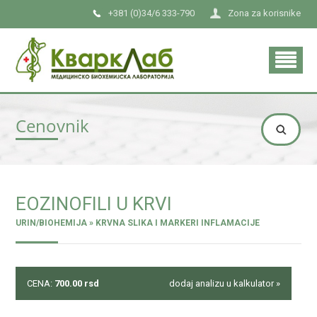
+381 (0)34/6 333-790
Zona za korisnike
Cenovnik
EOZINOFILI U KRVI
URIN/BIOHEMIJA » KRVNA SLIKA I MARKERI INFLAMACIJE
CENA:
700.00
rsd
dodaj analizu u kalkulator »