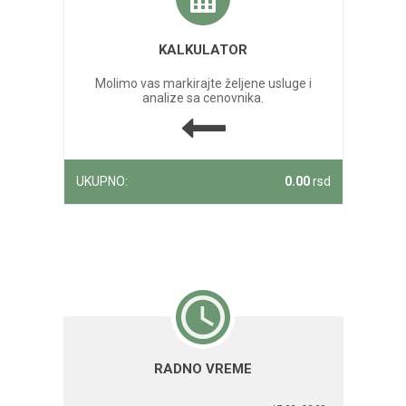
KALKULATOR
Molimo vas markirajte željene usluge i
analize sa cenovnika.
UKUPNO:
0.00
rsd
RADNO VREME