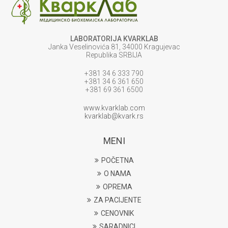
LABORATORIJA KVARKLAB
Janka Veselinovića 81, 34000 Kragujevac
Republika SRBIJA
+381 34 6 333 790
+381 34 6 361 650
+381 69 361 6500
www.kvarklab.com
kvarklab@kvark.rs
MENI
POČETNA
O NAMA
OPREMA
ZA PACIJENTE
CENOVNIK
SARADNICI