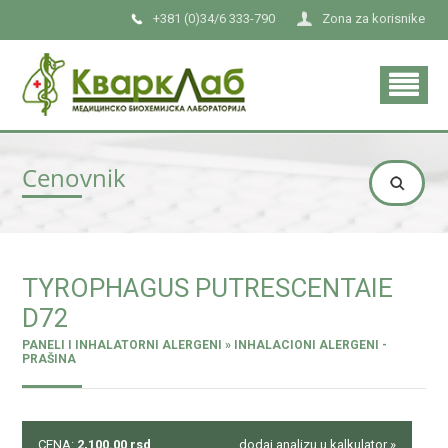
+381 (0)34/6 333-790
Zona za korisnike
Cenovnik
TYROPHAGUS PUTRESCENTAIE
D72
PANELI I INHALATORNI ALERGENI » INHALACIONI ALERGENI -
PRAŠINA
CENA:
2,100.00
rsd
dodaj analizu u kalkulator »