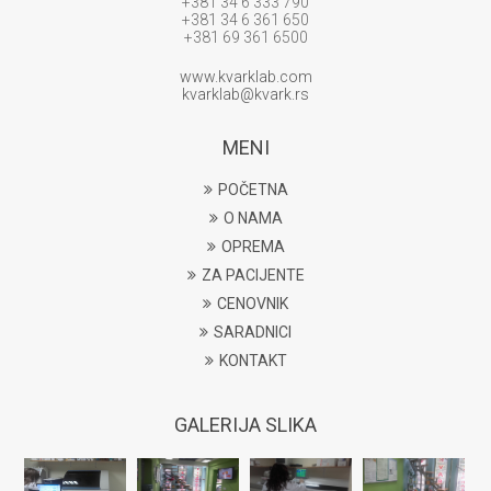
+381 34 6 333 790
+381 34 6 361 650
+381 69 361 6500
www.kvarklab.com
kvarklab@kvark.rs
MENI
POČETNA
O NAMA
OPREMA
ZA PACIJENTE
CENOVNIK
SARADNICI
KONTAKT
GALERIJA SLIKA