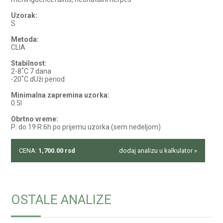
Uzorak:
S
Metoda:
CLIA
Stabilnost:
2-8˚C 7 dana
-20˚C dUži period
Minimalna zapremina uzorka:
0.5l
Obrtno vreme:
P: do 19 R:6h po prijemu uzorka (sem nedeljom)
CENA:
1,700.00
rsd
dodaj analizu u kalkulator »
OSTALE ANALIZE