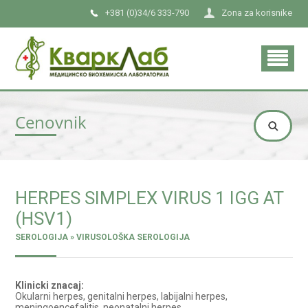
+381 (0)34/6 333-790
Zona za korisnike
Cenovnik
HERPES SIMPLEX VIRUS 1 IGG AT
(HSV1)
SEROLOGIJA » VIRUSOLOŠKA SEROLOGIJA
Klinicki znacaj:
Okularni herpes, genitalni herpes, labijalni herpes,
meningoencefalitis, neonatalni herpes