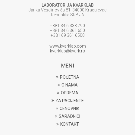
LABORATORIJA KVARKLAB
Janka Veselinovića 81, 34000 Kragujevac
Republika SRBIJA
+381 34 6 333 790
+381 34 6 361 650
+381 69 361 6500
www.kvarklab.com
kvarklab@kvark.rs
MENI
POČETNA
O NAMA
OPREMA
ZA PACIJENTE
CENOVNIK
SARADNICI
KONTAKT