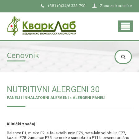
+381 (0)34/6 333-790
Zona za korisnike
Cenovnik
NUTRITIVNI ALERGENI 30
PANELI I INHALATORNI ALERGENI » ALERGENI PANELI
Klinički značaj:
Belance F1, mleko F2, alfa-laktalbumin F76, beta-laktoglobulin F77,
kazein F78, žumance F75, semenke suncokreta F114, ovseno brašno