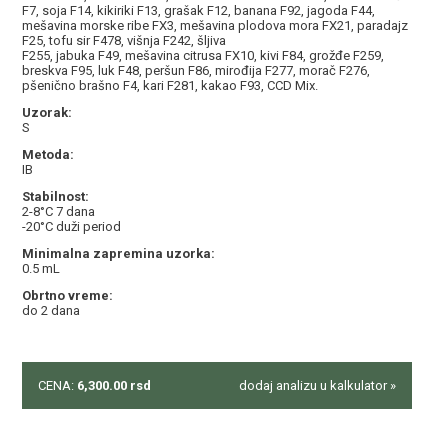
F7, soja F14, kikiriki F13, grašak F12, banana F92, jagoda F44,
mešavina morske ribe FX3, mešavina plodova mora FX21, paradajz
F25, tofu sir F478, višnja F242, šljiva
F255, jabuka F49, mešavina citrusa FX10, kivi F84, grožđe F259,
breskva F95, luk F48, peršun F86, mirođija F277, morač F276,
pšenično brašno F4, kari F281, kakao F93, CCD Mix.
Uzorak:
S
Metoda:
IB
Stabilnost:
2-8°C 7 dana
-20°C duži period
Minimalna zapremina uzorka:
0.5 mL
Obrtno vreme:
do 2 dana
CENA:
6,300.00
rsd
dodaj analizu u kalkulator »