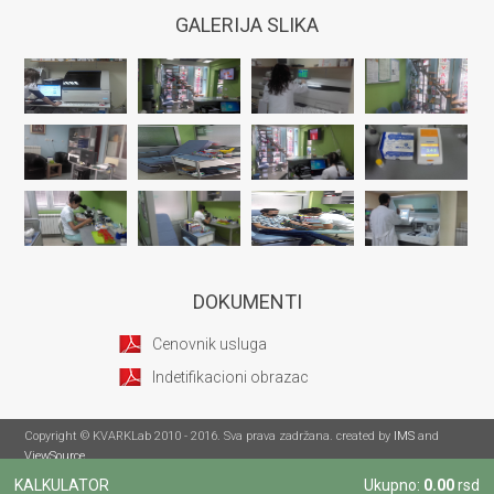
GALERIJA SLIKA
DOKUMENTI
Cenovnik usluga
Indetifikacioni obrazac
Copyright © KVARKLab 2010 - 2016. Sva prava zadržana. created by
IMS
and
ViewSource
KALKULATOR
Ukupno:
0.00
rsd
Pratite nas: