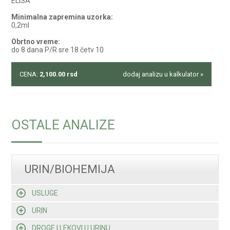
ELISA
Minimalna zapremina uzorka:
0,2ml
Obrtno vreme:
do 8 dana P/R sre 18 četv 10
CENA:
2,100.00
rsd
dodaj analizu u kalkulator »
OSTALE ANALIZE
URIN/BIOHEMIJA
USLUGE
URIN
DROGE I LEKOVI U URINU