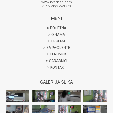
www.kvarklab.com
kvarklab@kvark.rs
MENI
POČETNA
O NAMA
OPREMA
ZA PACIJENTE
CENOVNIK
SARADNICI
KONTAKT
GALERIJA SLIKA