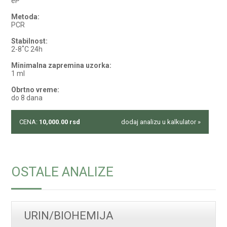
eP
Metoda:
PCR
Stabilnost:
2-8˚C 24h
Minimalna zapremina uzorka:
1 ml
Obrtno vreme:
do 8 dana
CENA:
10,000.00
rsd
dodaj analizu u kalkulator »
OSTALE ANALIZE
URIN/BIOHEMIJA