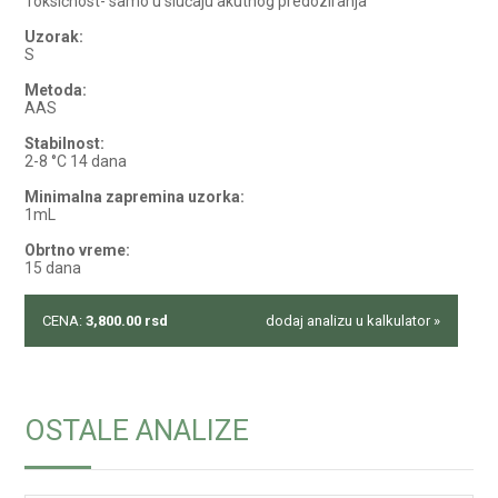
Toksičnost- samo u slučaju akutnog predoziranja
Uzorak:
S
Metoda:
AAS
Stabilnost:
2-8 °C 14 dana
Minimalna zapremina uzorka:
1mL
Obrtno vreme:
15 dana
CENA:
3,800.00
rsd
dodaj analizu u kalkulator »
OSTALE ANALIZE