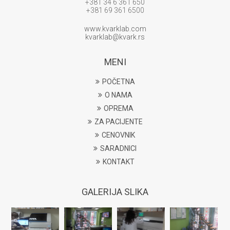
+381 34 6 361 650
+381 69 361 6500
www.kvarklab.com
kvarklab@kvark.rs
MENI
POČETNA
O NAMA
OPREMA
ZA PACIJENTE
CENOVNIK
SARADNICI
KONTAKT
GALERIJA SLIKA