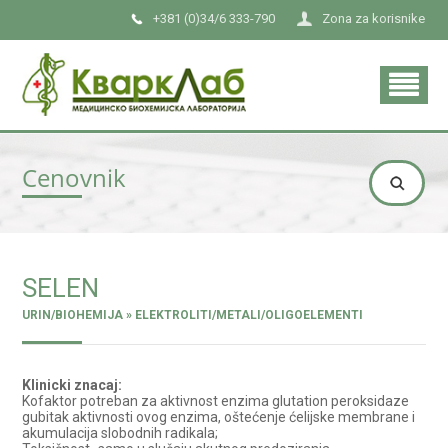
+381 (0)34/6 333-790
Zona za korisnike
Cenovnik
SELEN
URIN/BIOHEMIJA » ELEKTROLITI/METALI/OLIGOELEMENTI
Klinicki znacaj:
Kofaktor potreban za aktivnost enzima glutation peroksidaze
gubitak aktivnosti ovog enzima, oštećenje ćelijske membrane i
akumulacija slobodnih radikala;