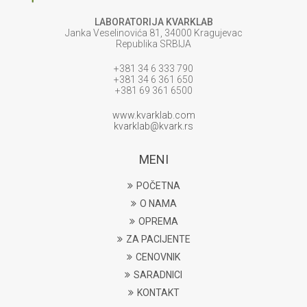
LABORATORIJA KVARKLAB
Janka Veselinovića 81, 34000 Kragujevac
Republika SRBIJA
+381 34 6 333 790
+381 34 6 361 650
+381 69 361 6500
www.kvarklab.com
kvarklab@kvark.rs
MENI
POČETNA
O NAMA
OPREMA
ZA PACIJENTE
CENOVNIK
SARADNICI
KONTAKT