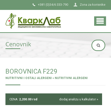
+381 (0)34/6 333-790
Zona za korisnike
Cenovnik
BOROVNICA F229
NUTRITIVNI I OSTALI ALERGENI » NUTRITIVNI ALERGENI
CENA:
2,200.00
rsd
dodaj analizu u kalkulator »