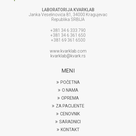
LABORATORIJA KVARKLAB
Janka Veselinovića 81, 34000 Kragujevac
Republika SRBIJA
+381 34 6 333 790
+381 34 6 361 650
+381 69 361 6500
www.kvarklab.com
kvarklab@kvark.rs
MENI
POČETNA
O NAMA
OPREMA
ZA PACIJENTE
CENOVNIK
SARADNICI
KONTAKT