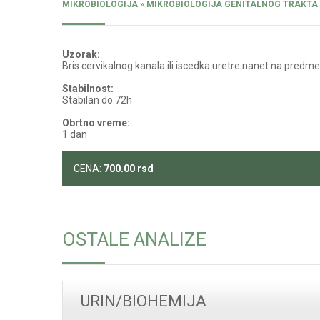
MIKROBIOLOGIJA » MIKROBIOLOGIJA GENITALNOG TRAKTA
Uzorak:
Bris cervikalnog kanala ili iscedka uretre nanet na predm
Stabilnost:
Stabilan do 72h
Obrtno vreme:
1 dan
CENA:
700.00
rsd
OSTALE ANALIZE
URIN/BIOHEMIJA