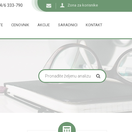
34/6 333-790
Zona za korisnike
TE
CENOVNIK
AKCIJE
SARADNICI
KONTAKT