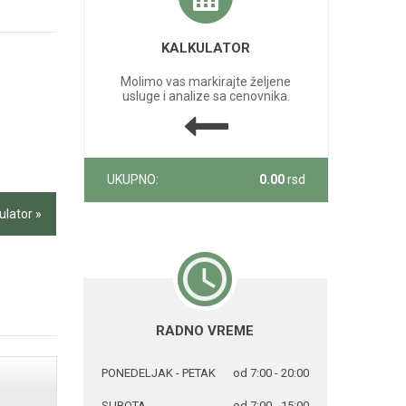
KALKULATOR
Molimo vas markirajte željene
usluge i analize sa cenovnika.
UKUPNO:
0.00
rsd
ulator »
RADNO VREME
PONEDELJAK - PETAK
od 7:00 - 20:00
SUBOTA
od 7:00 - 15:00