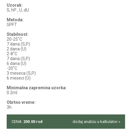
Uzorak:
S, hP , U, dU
Metoda:
SPFT
Stabilnost:
20-25˚C
7 dana (S,P)
2 dana (U)
2-8˚C
7 dana (S,P)
6 dana (U)
-20˚C
3 meseca (S,P)
6 meseci (U)
Minimalna zapremina uzorka:
0.2ml
Obrtno vreme:
3h
CENA:
200.00
rsd
dodaj analizu u kalkulator »