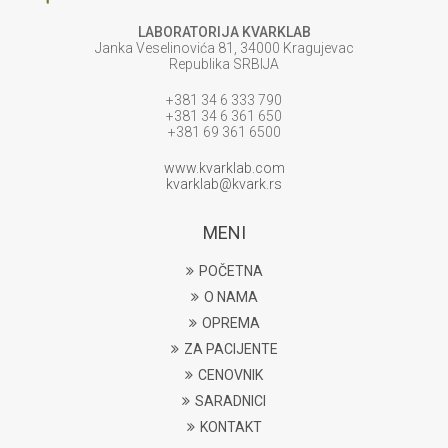
LABORATORIJA KVARKLAB
Janka Veselinovića 81, 34000 Kragujevac
Republika SRBIJA
+381 34 6 333 790
+381 34 6 361 650
+381 69 361 6500
www.kvarklab.com
kvarklab@kvark.rs
MENI
POČETNA
O NAMA
OPREMA
ZA PACIJENTE
CENOVNIK
SARADNICI
KONTAKT