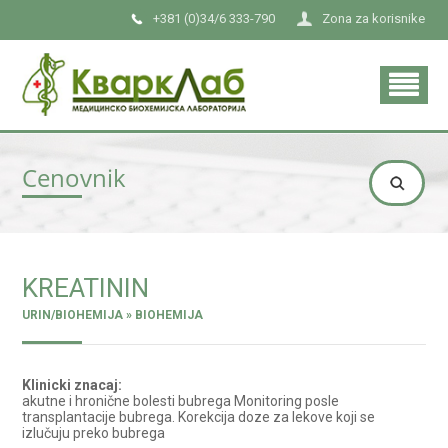
+381 (0)34/6 333-790
Zona za korisnike
Cenovnik
KREATININ
URIN/BIOHEMIJA » BIOHEMIJA
Klinicki znacaj:
akutne i hronične bolesti bubrega Monitoring posle
transplantacije bubrega. Korekcija doze za lekove koji se
izlučuju preko bubrega