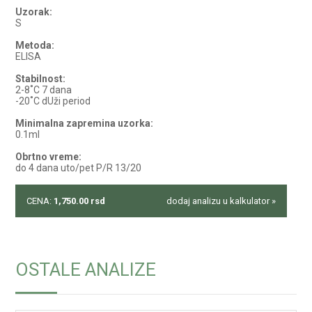
Uzorak:
S
Metoda:
ELISA
Stabilnost:
2-8˚C 7 dana
-20˚C dUži period
Minimalna zapremina uzorka:
0.1ml
Obrtno vreme:
do 4 dana uto/pet P/R 13/20
CENA:
1,750.00
rsd
dodaj analizu u kalkulator »
OSTALE ANALIZE