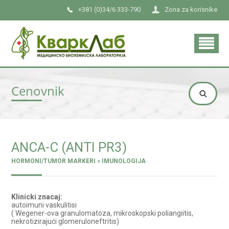
+381 (0)34/6 333-790
Zona za korisnike
Cenovnik
ANCA-C (ANTI PR3)
HORMONI/TUMOR MARKERI » IMUNOLOGIJA
Klinicki znacaj:
autoimuni vaskulitisi
( Wegener-ova granulomatoza, mikroskopski poliangiitis,
nekrotizirajući glomeruloneftritis)