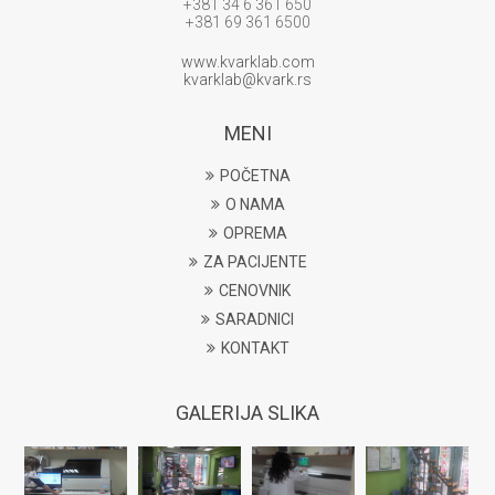
+381 34 6 361 650
+381 69 361 6500
www.kvarklab.com
kvarklab@kvark.rs
MENI
POČETNA
O NAMA
OPREMA
ZA PACIJENTE
CENOVNIK
SARADNICI
KONTAKT
GALERIJA SLIKA