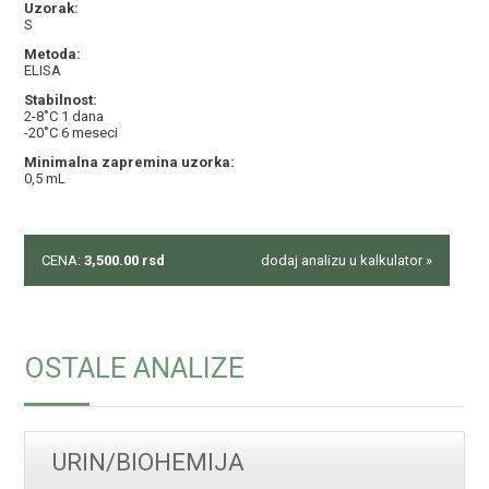
Uzorak:
S
Metoda:
ELISA
Stabilnost:
2-8˚C 1 dana
-20˚C 6 meseci
Minimalna zapremina uzorka:
0,5 mL
CENA:
3,500.00
rsd
dodaj analizu u kalkulator »
OSTALE ANALIZE
URIN/BIOHEMIJA