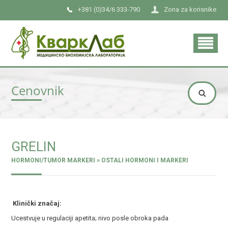
+381 (0)34/6 333-790
Zona za korisnike
Cenovnik
GRELIN
HORMONI/TUMOR MARKERI » OSTALI HORMONI I MARKERI
Klinički značaj:
Ucestvuje u regulaciji apetita; nivo posle obroka pada