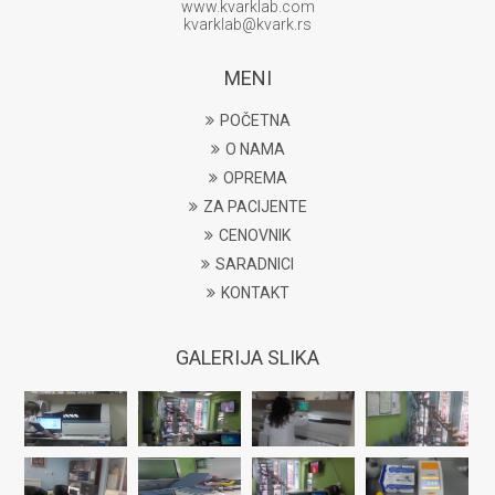
www.kvarklab.com
kvarklab@kvark.rs
MENI
POČETNA
O NAMA
OPREMA
ZA PACIJENTE
CENOVNIK
SARADNICI
KONTAKT
GALERIJA SLIKA