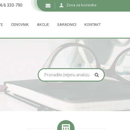
34/6 333-790
Zona za korisnike
TE
CENOVNIK
AKCIJE
SARADNICI
KONTAKT