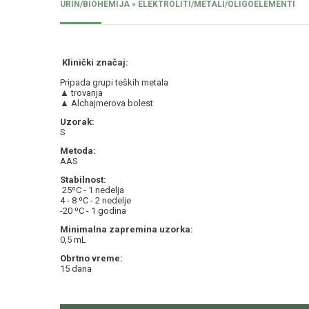
URIN/BIOHEMIJA » ELEKTROLITI/METALI/OLIGOELEMENTI
Klinički značaj:
Pripada grupi teških metala
▲ trovanja
▲ Alchajmerova bolest
Uzorak:
S
Metoda:
AAS
Stabilnost:
25⁰C - 1 nedelja
4 - 8 ⁰C - 2 nedelje
-20 ⁰C - 1 godina
Minimalna zapremina uzorka:
0,5 mL
Obrtno vreme:
15 dana