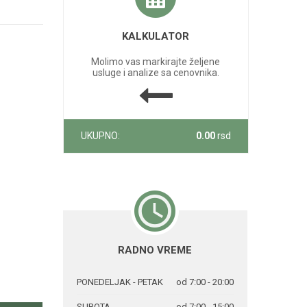
KALKULATOR
Molimo vas markirajte željene
usluge i analize sa cenovnika.
UKUPNO:
0.00
rsd
RADNO VREME
PONEDELJAK - PETAK
od 7:00 - 20:00
SUBOTA
od 7:00 - 15:00