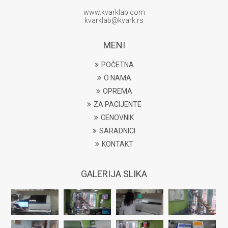
www.kvarklab.com
kvarklab@kvark.rs
MENI
POČETNA
O NAMA
OPREMA
ZA PACIJENTE
CENOVNIK
SARADNICI
KONTAKT
GALERIJA SLIKA