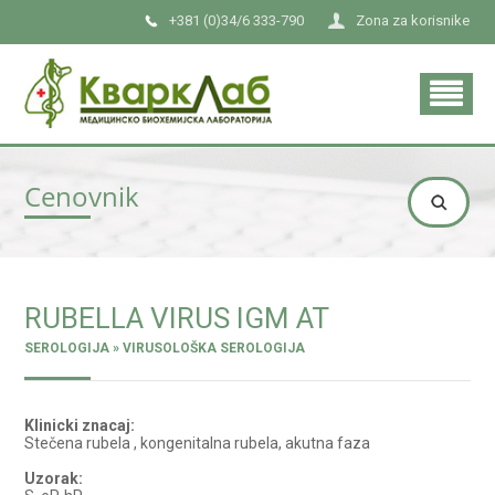
+381 (0)34/6 333-790
Zona za korisnike
Cenovnik
RUBELLA VIRUS IGM AT
SEROLOGIJA » VIRUSOLOŠKA SEROLOGIJA
Klinicki znacaj:
Stečena rubela , kongenitalna rubela, akutna faza
Uzorak: