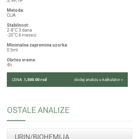
S, eP, hP
Metoda:
CLIA
Stabilnost:
2-8˚C 3 dana
-20˚C 6 meseci
Minimalna zapremina uzorka:
0.5ml
Obrtno vreme:
4h
CENA:
1,500.00
rsd
dodaj analizu u kalkulator »
OSTALE ANALIZE
URIN/BIOHEMIJA