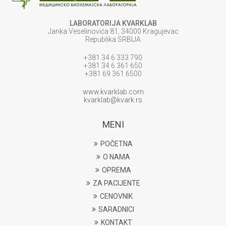
LABORATORIJA KVARKLAB
Janka Veselinovića 81, 34000 Kragujevac
Republika SRBIJA
+381 34 6 333 790
+381 34 6 361 650
+381 69 361 6500
www.kvarklab.com
kvarklab@kvark.rs
MENI
POČETNA
O NAMA
OPREMA
ZA PACIJENTE
CENOVNIK
SARADNICI
KONTAKT