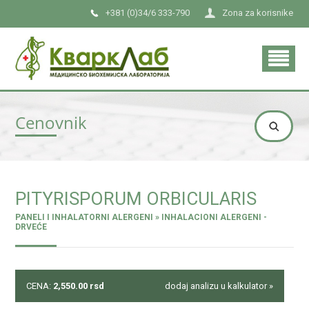
+381 (0)34/6 333-790
Zona za korisnike
Cenovnik
PITYRISPORUM ORBICULARIS
PANELI I INHALATORNI ALERGENI » INHALACIONI ALERGENI -
DRVEĆE
CENA:
2,550.00
rsd
dodaj analizu u kalkulator »