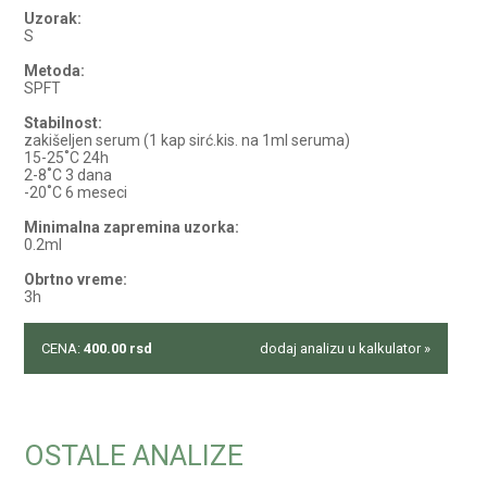
Uzorak:
S
Metoda:
SPFT
Stabilnost:
zakišeljen serum (1 kap sirć.kis. na 1ml seruma)
15-25˚C 24h
2-8˚C 3 dana
-20˚C 6 meseci
Minimalna zapremina uzorka:
0.2ml
Obrtno vreme:
3h
CENA:
400.00
rsd
dodaj analizu u kalkulator »
OSTALE ANALIZE