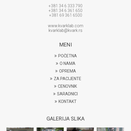
+381 34 6 333 790
+381 34 6 361 650
+381 69 361 6500
www.kvarklab.com
kvarklab@kvark.rs
MENI
POČETNA
O NAMA
OPREMA
ZA PACIJENTE
CENOVNIK
SARADNICI
KONTAKT
GALERIJA SLIKA