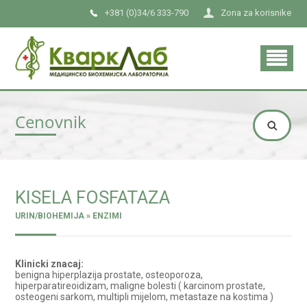
+381 (0)34/6 333-790
Zona za korisnike
Cenovnik
KISELA FOSFATAZA
URIN/BIOHEMIJA » ENZIMI
Klinicki znacaj:
benigna hiperplazija prostate, osteoporoza,
hiperparatireoidizam, maligne bolesti ( karcinom prostate,
osteogeni sarkom, multipli mijelom, metastaze na kostima )