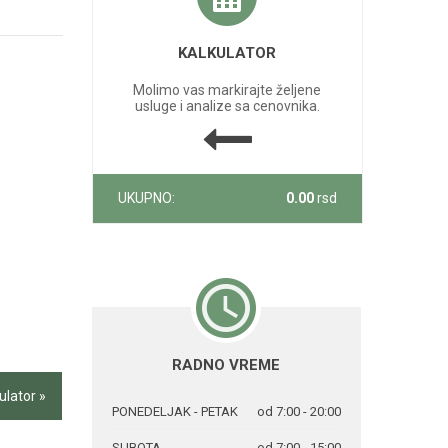
KALKULATOR
Molimo vas markirajte željene
usluge i analize sa cenovnika.
UKUPNO:
0.00
rsd
RADNO VREME
ulator »
PONEDELJAK - PETAK
od 7:00 - 20:00
SUBOTA
od 7:00 - 15:00