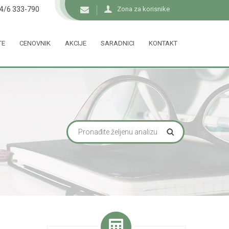
34/6 333-790
Zona za korisnike
TE
CENOVNIK
AKCIJE
SARADNICI
KONTAKT