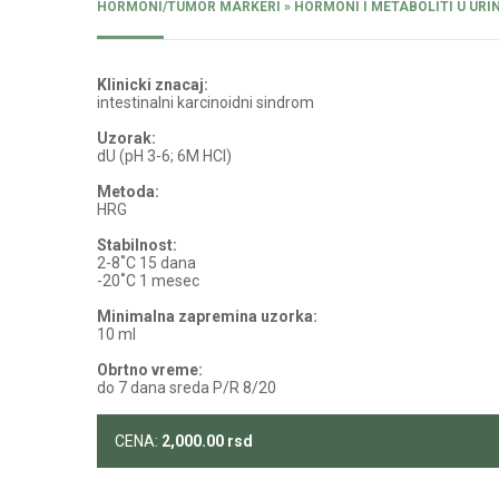
HORMONI/TUMOR MARKERI » HORMONI I METABOLITI U URI
Klinicki znacaj:
intestinalni karcinoidni sindrom
Uzorak:
dU (pH 3-6; 6M HCl)
Metoda:
HRG
Stabilnost:
2-8˚C 15 dana
-20˚C 1 mesec
Minimalna zapremina uzorka:
10 ml
Obrtno vreme:
do 7 dana sreda P/R 8/20
CENA:
2,000.00
rsd