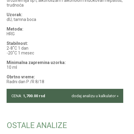
tirozinemija tip I, alkoholizam i alkoholom indUkovan hepatitis,
trudnoća
Uzorak:
dU, tamna boca
Metoda:
HRG
Stabilnost:
2-8˚C 1 dan
-20˚C 1 mesec
Minimalna zapremina uzorka:
10 ml
Obrtno vreme:
Radni dan P /R 8/18
CENA:
1,700.00
rsd
dodaj analizu u kalkulator »
OSTALE ANALIZE