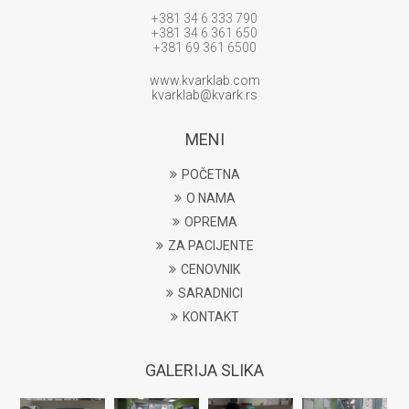
+381 34 6 333 790
+381 34 6 361 650
+381 69 361 6500
www.kvarklab.com
kvarklab@kvark.rs
MENI
POČETNA
O NAMA
OPREMA
ZA PACIJENTE
CENOVNIK
SARADNICI
KONTAKT
GALERIJA SLIKA