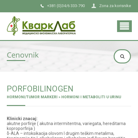
+381 (0)34/6 333-790
Zona za korisnike
Cenovnik
PORFOBILINOGEN
HORMONI/TUMOR MARKERI » HORMONI I METABOLITI U URINU
Klinicki znacaj:
akutne porfirije ( akutna intermitentna, variegata, hereditarna
koproporfirija )
δ-ALA – intoksikacija olovom I drugim teškim metalima,