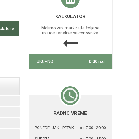
KALKULATOR
Molimo vas markirajte željene
ulator »
usluge i analize sa cenovnika.
UKUPNO:
0.00
rsd
RADNO VREME
PONEDELJAK - PETAK
od 7:00 - 20:00
SUBOTA
od 7:00 - 15:00