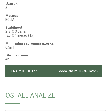
Uzorak:
S
Metoda:
ECLIA
Stabilnost:
2-8˚C 3 dana
-20˚C 1mesec (1x)
Minimalna zapremina uzorka:
0.5ml
Obrtno vreme:
4h
CENA:
2,300.00
rsd
dodaj analizu u kalkulator »
OSTALE ANALIZE