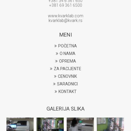
+381 34 6 361 650
+381 69 361 6500
www.kvarklab.com
kvarklab@kvark.rs
MENI
POČETNA
O NAMA
OPREMA
ZA PACIJENTE
CENOVNIK
SARADNICI
KONTAKT
GALERIJA SLIKA