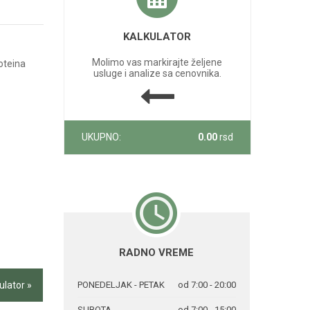
KALKULATOR
Molimo vas markirajte željene
roteina
usluge i analize sa cenovnika.
UKUPNO:
0.00
rsd
RADNO VREME
ulator »
PONEDELJAK - PETAK
od 7:00 - 20:00
SUBOTA
od 7:00 - 15:00