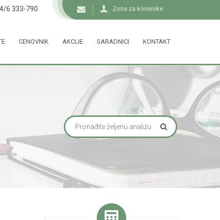
34/6 333-790
Zona za korisnike
TE
CENOVNIK
AKCIJE
SARADNICI
KONTAKT