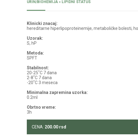
URIN/BIOHEMIJA » LIPIDNI STATUS
Klinicki znacaj:
hereditarne hiperlipoproteinemije, metaboličke bolesti, ho
Uzorak:
S, hP
Metoda:
SPFT
Stabilnost:
20-25˚C 7 dana
2-8˚C 7 dana
-20˚C 3 meseca
Minimalna zapremina uzorka:
0.2ml
Obrtno vreme:
3h
CENA:
200.00
rsd