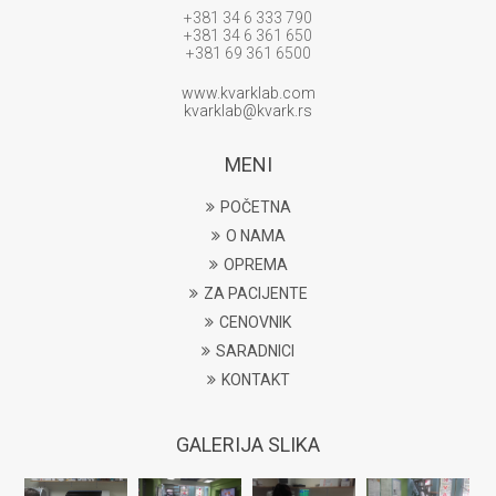
+381 34 6 333 790
+381 34 6 361 650
+381 69 361 6500
www.kvarklab.com
kvarklab@kvark.rs
MENI
POČETNA
O NAMA
OPREMA
ZA PACIJENTE
CENOVNIK
SARADNICI
KONTAKT
GALERIJA SLIKA