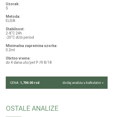
Uzorak:
S
Metoda:
ELISA
Stabilnost:
2-8˚C 24h
-20˚C dUži period
Minimalna zapremina uzorka:
0.2ml
Obrtno vreme:
do 4 dana uto/pet P /R 8/18
CENA:
1,700.00
rsd
dodaj analizu u kalkulator »
OSTALE ANALIZE