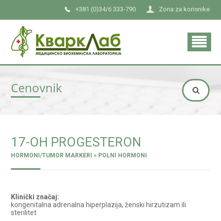
+381 (0)34/6 333-790
Zona za korisnike
Cenovnik
17-OH PROGESTERON
HORMONI/TUMOR MARKERI » POLNI HORMONI
Klinički značaj:
kongenitalna adrenalna hiperplazija, ženski hirzutizam ili
sterilitet