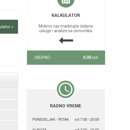
KALKULATOR
Molimo vas markirajte željene
ulator »
usluge i analize sa cenovnika.
UKUPNO:
0.00
rsd
RADNO VREME
PONEDELJAK - PETAK
od 7:00 - 20:00
SUBOTA
od 7:00 - 15:00