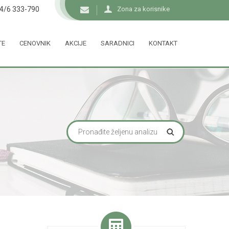
34/6 333-790
Zona za korisnike
TE
CENOVNIK
AKCIJE
SARADNICI
KONTAKT