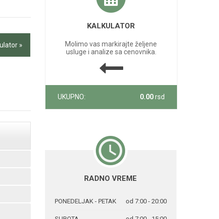
KALKULATOR
Molimo vas markirajte željene
ulator »
usluge i analize sa cenovnika.
UKUPNO:
0.00
rsd
RADNO VREME
PONEDELJAK - PETAK
od 7:00 - 20:00
SUBOTA
od 7:00 - 15:00