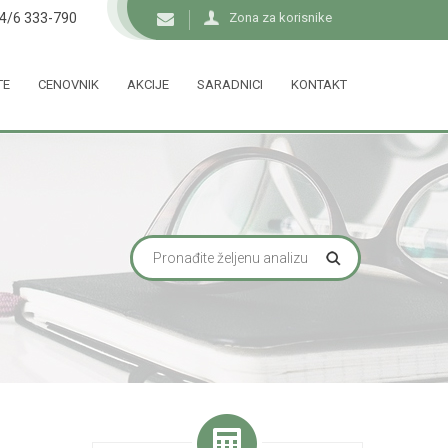
34/6 333-790
Zona za korisnike
TE
CENOVNIK
AKCIJE
SARADNICI
KONTAKT