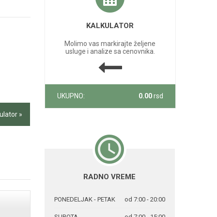
KALKULATOR
Molimo vas markirajte željene
usluge i analize sa cenovnika.
UKUPNO:
0.00
rsd
ulator »
RADNO VREME
PONEDELJAK - PETAK
od 7:00 - 20:00
SUBOTA
od 7:00 - 15:00