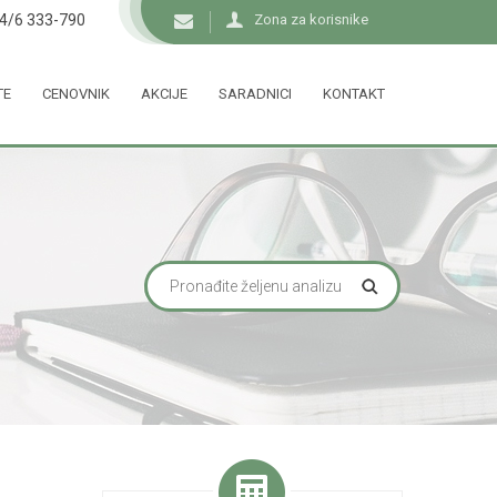
34/6 333-790
Zona za korisnike
TE
CENOVNIK
AKCIJE
SARADNICI
KONTAKT