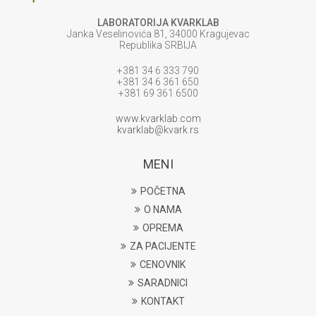
LABORATORIJA KVARKLAB
Janka Veselinovića 81, 34000 Kragujevac
Republika SRBIJA
+381 34 6 333 790
+381 34 6 361 650
+381 69 361 6500
www.kvarklab.com
kvarklab@kvark.rs
MENI
POČETNA
O NAMA
OPREMA
ZA PACIJENTE
CENOVNIK
SARADNICI
KONTAKT