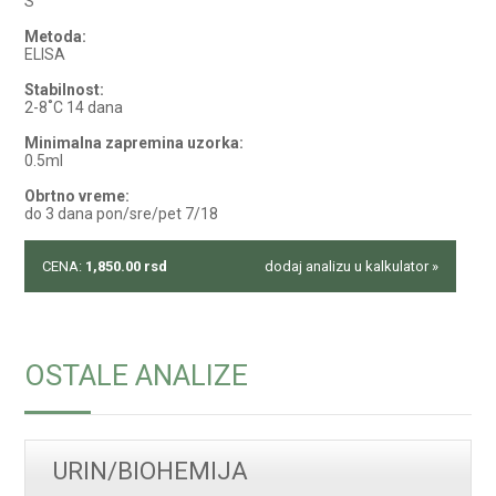
S
Metoda:
ELISA
Stabilnost:
2-8˚C 14 dana
Minimalna zapremina uzorka:
0.5ml
Obrtno vreme:
do 3 dana pon/sre/pet 7/18
CENA:
1,850.00
rsd
dodaj analizu u kalkulator »
OSTALE ANALIZE
URIN/BIOHEMIJA