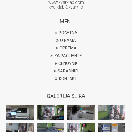
www.kvarklab.com
kvarklab@kvark.rs
MENI
POČETNA
O NAMA
OPREMA
ZA PACIJENTE
CENOVNIK
SARADNICI
KONTAKT
GALERIJA SLIKA