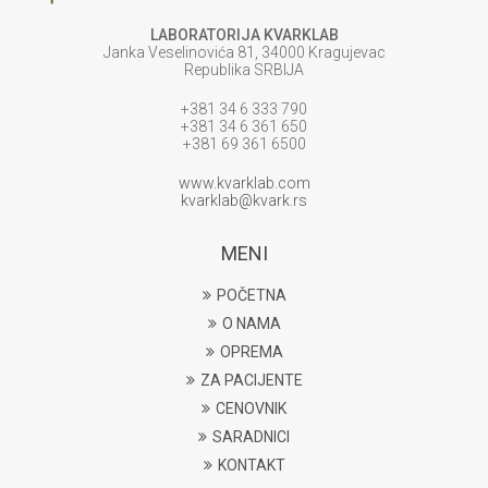
LABORATORIJA KVARKLAB
Janka Veselinovića 81, 34000 Kragujevac
Republika SRBIJA
+381 34 6 333 790
+381 34 6 361 650
+381 69 361 6500
www.kvarklab.com
kvarklab@kvark.rs
MENI
POČETNA
O NAMA
OPREMA
ZA PACIJENTE
CENOVNIK
SARADNICI
KONTAKT