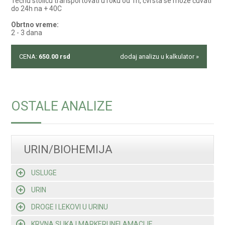
Tečnu stolicu transportovati u roku od 1h, čvrsta se može čuvati
do 24h na + 40C
Obrtno vreme:
2 - 3 dana
CENA:
650.00
rsd
dodaj analizu u kalkulator »
OSTALE ANALIZE
URIN/BIOHEMIJA
USLUGE
URIN
DROGE I LEKOVI U URINU
KRVNA SLIKA I MARKERI INFLAMACIJE