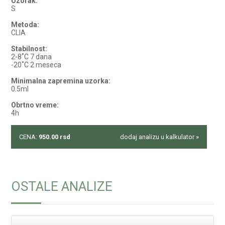
Uzorak:
S
Metoda:
CLIA
Stabilnost:
2-8˚C 7 dana
-20˚C 2 meseca
Minimalna zapremina uzorka:
0.5ml
Obrtno vreme:
4h
CENA:
950.00
rsd
dodaj analizu u kalkulator »
OSTALE ANALIZE