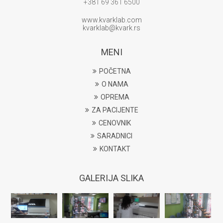
+381 69 361 6500
www.kvarklab.com
kvarklab@kvark.rs
MENI
POČETNA
O NAMA
OPREMA
ZA PACIJENTE
CENOVNIK
SARADNICI
KONTAKT
GALERIJA SLIKA