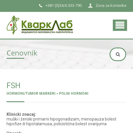
+381 (0)34/6 333-790
Zona za korisnike
Cenovnik
FSH
HORMONI/TUMOR MARKERI » POLNI HORMONI
Klinicki znacaj:
muški i ženski primarni hipogonadizam, menopauza bolest
hipofize ili hipotalamusa, policistična bolest ovarijuma